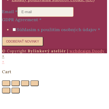
Email
*
GDPR Agreement
*
Súhlasím s použitím osobných údajov
*
ODOBERAŤ NOVINKY
© Copyright
Bylinkový ateliér
|
webdesign Doody
×
×
Cart